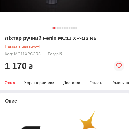
Ліхтар ручний Fenix MC11 XP-G2 R5
Немає в наявності
Код: MC11XPG2R5
Роздріб
1 170
₴
Опис
Характеристики
Доставка
Оплата
Умови п
Опис