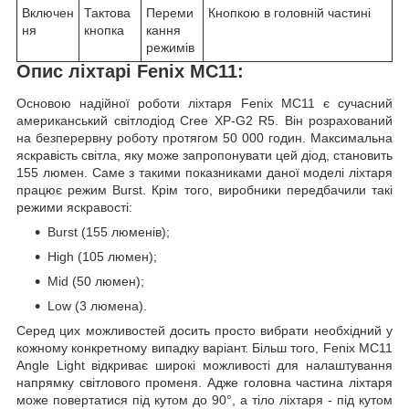
Включен
Тактова
Переми
Кнопкою в головній частині
ня
кнопка
кання
режимів
Опис ліхтарі Fenix MC11:
Основою надійної роботи ліхтаря Fenix MC11 є сучасний
американський світлодіод Cree XP-G2 R5. Він розрахований
на безперервну роботу протягом 50 000 годин. Максимальна
яскравість світла, яку може запропонувати цей діод, становить
155 люмен. Саме з такими показниками даної моделі ліхтаря
працює режим Burst. Крім того, виробники передбачили такі
режими яскравості:
Burst (155 люменів);
High (105 люмен);
Mid (50 люмен);
Low (3 люмена).
Серед цих можливостей досить просто вибрати необхідний у
кожному конкретному випадку варіант. Більш того, Fenix MC11
Angle Light відкриває широкі можливості для налаштування
напрямку світлового променя. Адже головна частина ліхтаря
може повертатися під кутом до 90°, а тіло ліхтаря - під кутом