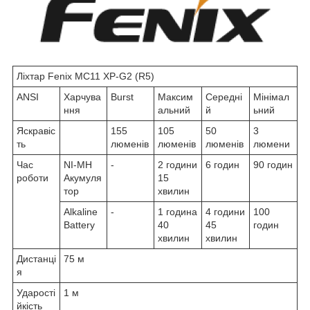
Ліхтар Fenix MC11 XP-G2 (R5)
ANSI
Харчува
Burst
Максим
Середні
Мінімал
ння
альний
й
ьний
Яскравіс
155
105
50
3
ть
люменів
люменів
люменів
люмени
Час
NI-MH
-
2 години
6 годин
90 годин
роботи
Акумуля
15
тор
хвилин
Alkaline
-
1 година
4 години
100
Battery
40
45
годин
хвилин
хвилин
Дистанці
75 м
я
Ударості
1 м
йкість