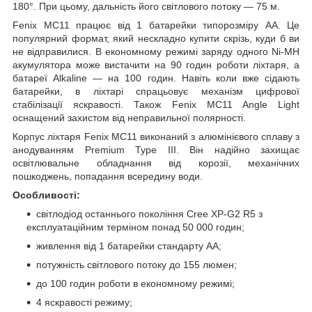
180°. При цьому, дальність його світлового потоку — 75 м.
Fenix MC11 працює від 1 батарейки типорозміру АА. Це
популярний формат, який нескладно купити скрізь, куди б ви
не відправилися. В економному режимі заряду одного Ni-MH
акумулятора може вистачити на 90 годин роботи ліхтаря, а
батареї Alkaline — на 100 годин. Навіть коли вже сідають
батарейки, в ліхтарі спрацьовує механізм цифрової
стабілізації яскравості. Також Fenix MC11 Angle Light
оснащений захистом від неправильної полярності.
Корпус ліхтаря Fenix MC11 виконаний з алюмінієвого сплаву з
анодуванням Premium Type III. Він надійно захищає
освітлювальне обладнання від корозії, механічних
пошкоджень, попадання всередину води.
Особливості:
світлодіод останнього покоління Cree XP-G2 R5 з
експлуатаційним терміном понад 50 000 годин;
живлення від 1 батарейки стандарту АА;
потужність світлового потоку до 155 люмен;
до 100 годин роботи в економному режимі;
4 яскравості режиму;