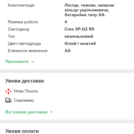
Комплектація
Ліхтар, темляк, запасне
кільце ущільнювача,
батарейкa типу АА.
Режими роботи
4
Светодиод
Cree XP-G2 R5
Тип
кишеньковий
Цвет светодиода
білий / жовтий
Елементи живлення
AA
Приховати
Умови доставки
Нова Пошта
Самовивіз
Всі умови доставки
Умови оплати