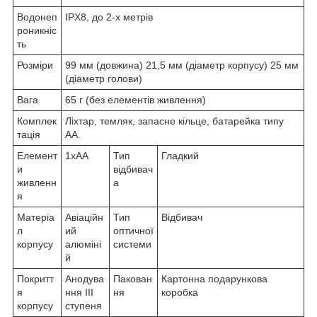
Водонеп
IPX8, до 2-х метрів
роникніс
ть
Розміри
99 мм (довжина) 21,5 мм (діаметр корпусу) 25 мм
(діаметр голови)
Вага
65 г (без елементів живлення)
Комплек
Ліхтар, темляк, запасне кільце, батарейка типу
тація
АА.
Елемент
1xAA
Тип
Гладкий
и
відбивач
живленн
а
я
Матеріа
Авіаційн
Тип
Відбивач
л
ий
оптичної
корпусу
алюміні
системи
й
Покритт
Анодува
Пакован
Картонна подарункова
я
ння III
ня
коробка
корпусу
ступеня