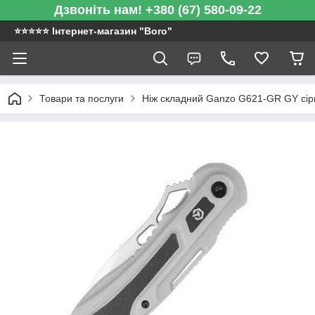
Дзвоніть нам! +380 (67) 580-09-22
⭐️⭐️⭐️⭐️⭐️ Інтернет-магазин "Boro"
Товари та послуги
Ніж складний Ganzo G621-GR GY сiр