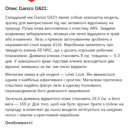
Опис Ganzo G621:
Складаний ніж Ganzo G621 являє собою компактну модель,
зручну для використання під час активного відпочинку на
природі. Ручка ножа виготовлена з пластику ABS. Завдяки
яскравому забарвленню, впавши ніж легко відшукати в траві
або в каменях. Лезо з прямою заточуванням зроблено з
нержавіючої сталі марки 4116. Виробники заявляють про
твердість клинка 55 HRC, що є досить хорошим робочим
показником. Довжина клинка становить 8 см, товщина — 0,3
див. У зовнішнього краю підстави клинка знаходяться два
відчини, взявшись за які, ніж легко відкрити.
Механізм замка в цій моделі — Liner Lock. Він вважається
одним з найбільш ефективних і простих. Металева притискна
пластина надійно фіксує лезо в одному положенні,
перешкоджаючи його довільного закривання.
Загальна довжина відкритого ножа становить 19,3 см, а його
вага — 105 р. Для того, щоб ніж було зручно брати з собою на
природу, в комплект до нього входити затягується на шнурках
чохол і темляк з пристежкой-карабіном.
Особливості: