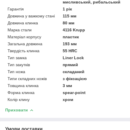
мисливський, рибальський
Гарантія
1 рік
Довжина у важкому стані
115 мм
Довжина клинка
80 мм
Марка стали
4116 Krupp
Матеріал корпусу
пластик
Загальна довжина
193 мм
Твердість клинка
55 HRC
Тип замка
Liner Lock
Тип закутків
прямий
Тип ножа
складаний
Типи складних ножів
з фіксацією
Товщина клинка
3 мм
Форма клинка
spear-point
Колір клину
хром
Приховати
Умови доставки