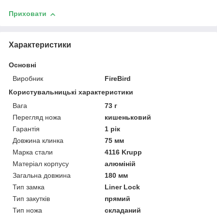
Приховати
Характеристики
Основні
Виробник
FireBird
Користувальницькі характеристики
Вага
73 г
Перегляд ножа
кишеньковий
Гарантія
1 рік
Довжина клинка
75 мм
Марка стали
4116 Krupp
Матеріал корпусу
алюміній
Загальна довжина
180 мм
Тип замка
Liner Lock
Тип закутків
прямий
Тип ножа
складаний