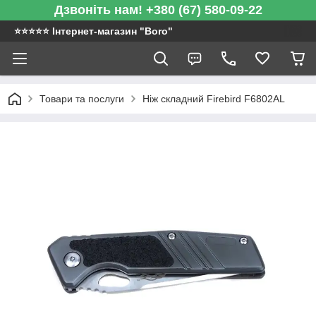
Дзвоніть нам! +380 (67) 580-09-22
⭐️⭐️⭐️⭐️⭐️ Інтернет-магазин "Boro"
Товари та послуги
Ніж складний Firebird F6802AL