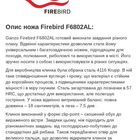
Опис ножа Firebird F6802AL:
Ganzo Firebird F6802AL готовий виконати завдання різного
плану. Відмінні характеристики дозволили стати йому
універсальним і багатозадачною ножем, підходящим для
походів, полювання, риболовлі та використання в місті. Його
зручно носити з собою і використовувати в різних ситуаціях.
Для виробництва клинка була обрана сталь 4116 Krupp. В ній
таке співвідношення вуглецю і хрому, що матеріал є стійким
до корозійних процесів, з підвищеними характеристиками
міцності і в міру гнучким. Сталь загартована до позначки в 57
HRC, що достатньо для використання, але полегшує
гостріння. У ножа відмінно витриманий баланс: повна
довжина – 18 сантиметрів, а леза – 7,5 див.
Клинок виконаний у формі clip-point – скошений обух до
вираженого вістря. Завдяки цьому, ніж підходить для
різноманітних завдань: від господарсько-побутових до
стандартних дій рибака. Також передбачено отвір для
великого пальця, що дозволяє відкривати клинок за