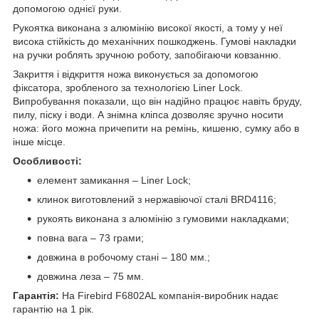
допомогою однієї руки.
Рукоятка виконана з алюмінію високої якості, а тому у неї
висока стійкість до механічних пошкоджень. Гумові накладки
на ручки роблять зручною роботу, запобігаючи ковзанню.
Закриття і відкриття ножа виконується за допомогою
фіксатора, зробленого за технологією Liner Lock.
Випробування показали, що він надійно працює навіть бруду,
пилу, піску і води. А знімна кліпса дозволяє зручно носити
ножа: його можна причепити на ремінь, кишеню, сумку або в
інше місце.
Особливості:
елемент замикання – Liner Lock;
клинок виготовлений з нержавіючої сталі BRD4116;
рукоять виконана з алюмінію з гумовими накладками;
повна вага – 73 грами;
довжина в робочому стані – 180 мм.;
довжина леза – 75 мм.
Гарантія:
На Firebird F6802AL компанія-виробник надає
гарантію на 1 рік.