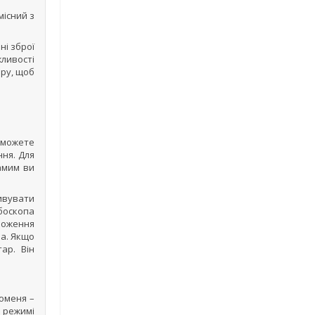
місний з
і зброї
жливості
еру, щоб
 зможете
ня. Для
амим ви
ивувати
обоскопа
ложення
на. Якщо
ар. Він
роменя –
У режимі