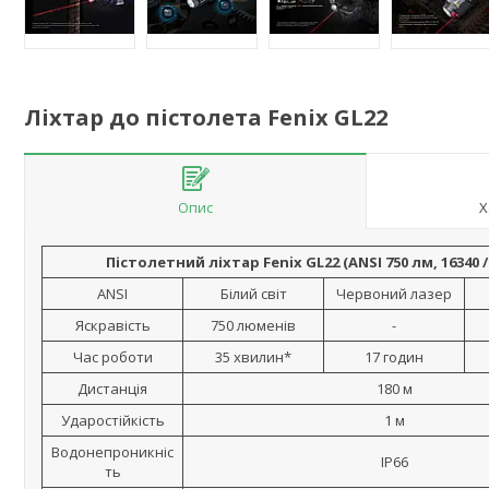
Ліхтар до пістолета Fenix GL22
Опис
Х
Пістолетний ліхтар Fenix GL22 (ANSI 750 лм, 16340 
ANSI
Білий світ
Червоний лазер
Яскравість
750 люменів
-
Час роботи
35 хвилин*
17 годин
Дистанція
180 м
Ударостійкість
1 м
Водонепроникніс
IP66
ть