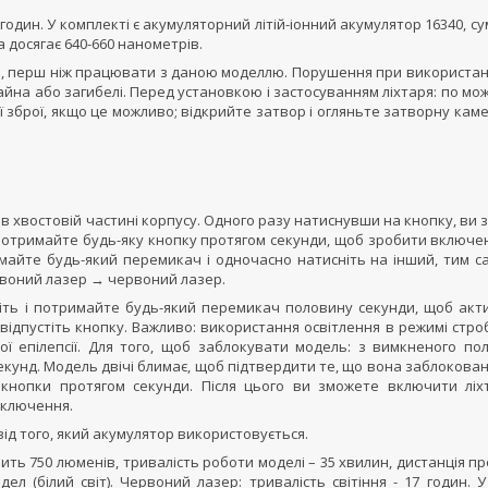
 годин. У комплекті є акумуляторний літій-іонний акумулятор 16340, су
 досягає 640-660 нанометрів.
а, перш ніж працювати з даною моделлю. Порушення при використанн
йна або загибелі. Перед установкою і застосуванням ліхтаря: по мо
 зброї, якщо це можливо; відкрийте затвор і огляньте затворну кам
 в хвостовій частині корпусу. Одного разу натиснувши на кнопку, ви
потримайте будь-яку кнопку протягом секунди, щоб зробити включен
имайте будь-який перемикач і одночасно натисніть на інший, тим с
ервоний лазер → червоний лазер.
ніть і потримайте будь-який перемикач половину секунди, щоб акт
відпустіть кнопку. Важливо: використання освітлення в режимі стр
ої епілепсії. Для того, щоб заблокувати модель: з вимкненого по
екунд. Модель двічі блимає, щоб підтвердити те, що вона заблокова
кнопки протягом секунди. Після цього ви зможете включити ліхт
иключення.
від того, який акумулятор використовується.
ть 750 люменів, тривалість роботи моделі – 35 хвилин, дистанція п
дел (білий світ). Червоний лазер: тривалість світіння - 17 годин. 