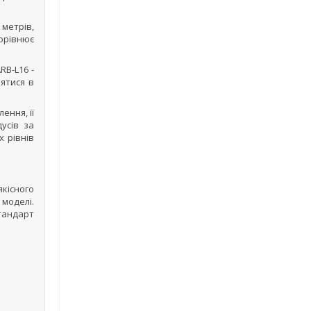
 метрів,
дорівнює
RB-L16 -
нятися в
ення, її
усів за
 рівнів
якісного
моделі.
тандарт