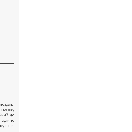
 модель.
і високу
ійкий до
 надійно
овується