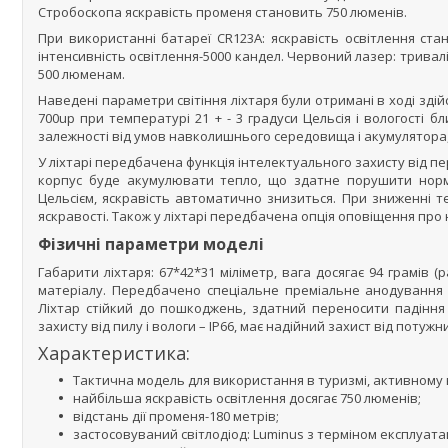
Стробоскопа яскравість променя становить 750 люменів.
При використанні батареї CR123A: яскравість освітлення стан
інтенсивність освітлення-5000 кандел. Червоний лазер: тривалі
500 люменам.
Наведені параметри світіння ліхтаря були отримані в ході зді
700up при температурі 21 + - 3 градуси Цельсія і вологості 
залежності від умов навколишнього середовища і акумулятора,
У ліхтарі передбачена функція інтелектуального захисту від п
корпус буде акумулювати тепло, що здатне порушити норма
Цельсієм, яскравість автоматично знизиться. При зниженні 
яскравості. Також у ліхтарі передбачена опція оповіщення про 
Фізичні параметри моделі
Габарити ліхтаря: 67*42*31 міліметр, вага досягає 94 грамів (
матеріалу. Передбачено спеціальне преміальне анодування з
Ліхтар стійкий до пошкоджень, здатний переносити падіння
захисту від пилу і вологи – IP66, має надійний захист від потуж
Характеристика:
Тактична модель для використання в туризмі, активному 
найбільша яскравість освітлення досягає 750 люменів;
відстань дії променя-180 метрів;
застосовуваний світлодіод: Luminus з терміном експлуатаці