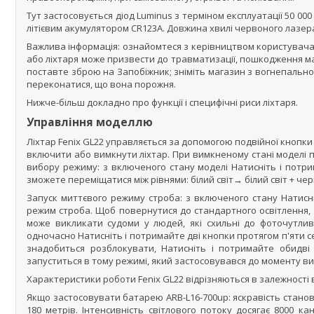
Тут застосовується діод Luminus з терміном експлуатації 50 000
літієвим акумулятором CR123A. Довжина хвилі червоного лазера
Важлива інформація: ознайомтеся з керівництвом користувач
або ліхтаря може призвести до травматизації, пошкодження ма
поставте зброю на Запобіжник; зніміть магазин з вогнепальної
переконатися, що вона порожня.
Нижче-більш докладно про функції і специфічні риси ліхтаря.
Управління моделлю
Ліхтар Fenix GL22 управляється за допомогою подвійної кнопки
включити або вимкнути ліхтар. При вимкненому стані моделі 
вибору режиму: з включеного стану моделі Натисніть і потр
зможете переміщатися між рівнями: білий світ→ білий світ + ч
Запуск миттєвого режиму строба: з включеного стану Натис
режим строба. Щоб повернутися до стандартного освітлення, 
може викликати судоми у людей, які схильні до фоточутлив
одночасно Натисніть і потримайте дві кнопки протягом п'яти с
знадобиться розблокувати, Натисніть і потримайте обидві 
запуститься в тому режимі, який застосовувався до моменту в
Характеристики роботи Fenix GL22 відрізняються в залежності 
Якщо застосовувати батарею ARB-L16-700up: яскравість станови
180 метрів. Інтенсивність світлового потоку досягає 8000 кан