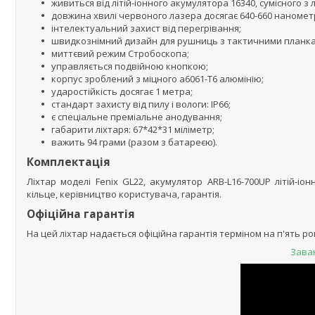
живиться від літій-іонного акумулятора 16340, сумісного з
довжина хвилі червоного лазера досягає 640-660 нанометр
інтелектуальний захист від перегрівання;
швидкознімний дизайн для рушниць з тактичними планк
миттєвий режим Стробоскопа;
управляється подвійною кнопкою;
корпус зроблений з міцного а6061-Т6 алюмінію;
ударостійкість досягає 1 метра;
стандарт захисту від пилу і вологи: IP66;
є спеціальне преміальне анодування;
габарити ліхтаря: 67*42*31 міліметр;
важить 94 грами (разом з батареєю).
Комплектація
Ліхтар моделі Fenix GL22, акумулятор ARB-L16-700UP літій-і
кільце, керівництво користувача, гарантія.
Офіційна гарантія
На цей ліхтар надається офіційна гарантія терміном на п'ять рок
Зава