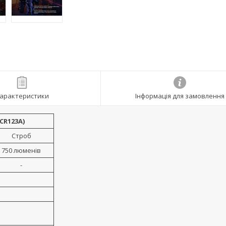
арактеристики
Інформація для замовлення
/CR123A)
Строб
750 люменів
-