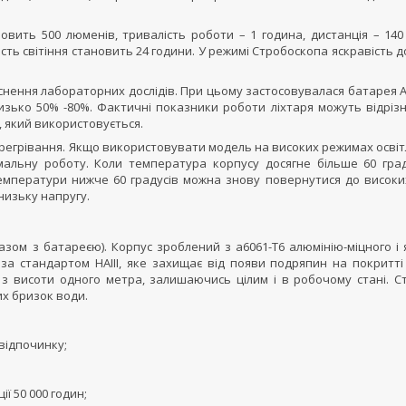
овить 500 люменів, тривалість роботи – 1 година, дистанція – 140
сть світіння становить 24 години. У режимі Стробоскопа яскравість 
йснення лабораторних дослідів. При цьому застосовувалася батарея A
близько 50% -80%. Фактичні показники роботи ліхтаря можуть відріз
 який використовується.
ерегрівання. Якщо використовувати модель на високих режимах освітл
льну роботу. Коли температура корпусу досягне більше 60 град
температури нижче 60 градусів можна знову повернутися до високих
низьку напругу.
разом з батареєю). Корпус зроблений з а6061-Т6 алюмінію-міцного і 
а стандартом HAIII, яке захищає від появи подряпин на покритті 
 з висоти одного метра, залишаючись цілим і в робочому стані. С
них бризок води.
відпочинку;
ї 50 000 годин;