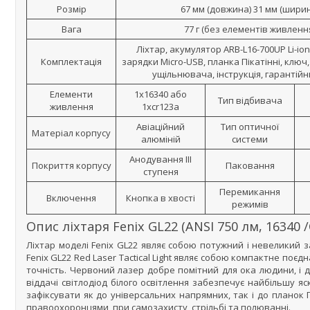
Розмір
67 мм (довжина) 31 мм (шири
Вага
77 г (без елементів живленн
Ліхтар, акумулятор ARB-L16-700UP Li-ion
Комплектація
зарядки Micro-USB, планка Пікатінні, ключ
ущільнювача, інструкція, гарантій
Елементи
1x16340 або
Тип відбивача
живлення
1xcr123a
Авіаційний
Тип оптичної
Матеріал корпусу
алюміній
системи
Анодування III
Покриття корпусу
Паковання
ступеня
Перемикання
Включення
Кнопка в хвості
режимів
Опис ліхтаря Fenix GL22 (ANSI 750 лм, 16340 /
Ліхтар моделі Fenix GL22 являє собою потужний і невеликий 
Fenix GL22 Red Laser Tactical Light являє собою компактне поєдн
точність. Червоний лазер добре помітний для ока людини, і д
віддачі світлодіод білого освітлення забезпечує найбільшу яс
зафіксувати як до універсальних напрямних, так і до планок 
правоохоронцями, при самозахисту, стрільбі та полюванні.