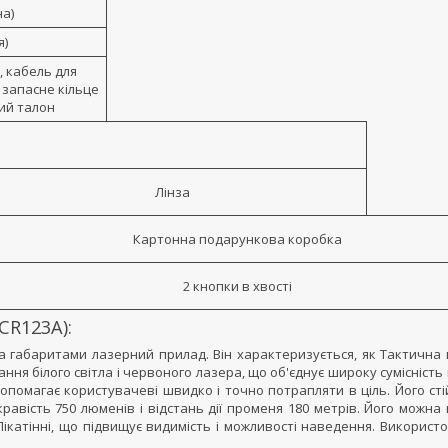
на)
я)
, кабель для
, запасне кільце
ний талон
Лінза
Картонна подарункова коробка
2 кнопки в хвості
CR123A):
за габаритами лазерний прилад. Він характеризується, як Тактична
ання білого світла і червоного лазера, що об'єднує широку сумісність 
опомагає користувачеві швидко і точно потрапляти в ціль. Його ст
кравість 750 люменів і відстань дії променя 180 метрів. Його можна
Пікатінні, що підвищує видимість і можливості наведення. Використ