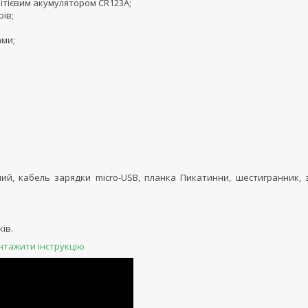
 літієвим акумулятором CR123A;
ів;
ами;
онний, кабель зарядки micro-USB, планка Пикатинни, шестигранник,
ів.
нтажити інструкцію