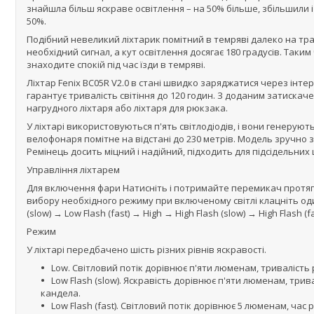
знайшла більш яскраве освітлення – на 50% більше, збільшили і ча
50%.
Подібний невеликий ліхтарик помітний в темряві далеко на тра
необхідний сигнал, а кут освітлення досягає 180 градусів. Таки
знаходите спокій під час їзди в темряві.
Ліхтар Fenix BC05R V2.0 в стані швидко заряджатися через інте
гарантує тривалість світіння до 120 годин. З доданим затискач
нагрудного ліхтаря або ліхтаря для рюкзака.
У ліхтарі використовуються п'ять світлодіодів, і вони генеруют
велофонаря помітне на відстані до 230 метрів. Модель зручно
Ремінець досить міцний і надійний, підходить для підсідельних шт
Управління ліхтарем
Для включення фари Натисніть і потримайте перемикач протяго
вибору необхідного режиму при включеному світлі клацніть оди
(slow) → Low Flash (fast) → High → High Flash (slow) → High Flash (fa
Режим
У ліхтарі передбачено шість різних рівнів яскравості.
Low. Світловий потік дорівнює п'яти люменам, тривалість 
Low Flash (slow). Яскравість дорівнює п'яти люменам, трив
кандела.
Low Flash (fast). Світловий потік дорівнює 5 люменам, час