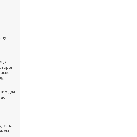
рну
я
кція
атареї –
лимає
5%.
оним для
уде
ж, вона
амам,