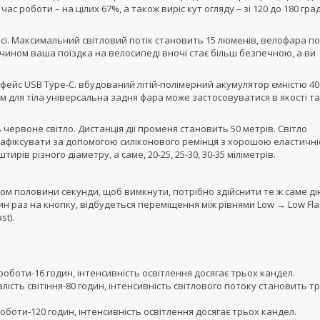
с роботи – на цілих 67%, а також виріс кут огляду – зі 120 до 180 град
сі. Максимальний світловий потік становить 15 люменів, велофара п
м чином ваша поїздка на велосипеді вночі стає більш безпечною, а ви
рфейс USB Type-C. вбудований літій-полімерний акумулятор ємністю 40
ем для тіла універсальна задня фара може застосовуватися в якості т
ь червоне світло. Дистанція дії променя становить 50 метрів. Світло
 зафіксувати за допомогою силіконового ремінця з хорошою еластичні
ирів різного діаметру, а саме, 20-25, 25-30, 30-35 міліметрів.
м половини секунди, щоб вимкнути, потрібно здійснити те ж саме ді
н раз на кнопку, відбудеться переміщення між рівнями Low → Low Fl
st).
роботи-16 годин, інтенсивність освітлення досягає трьох кандел.
алість світіння-80 годин, інтенсивність світлового потоку становить т
 роботи-120 годин, інтенсивність освітлення досягає трьох кандел.