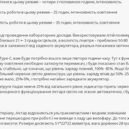
ітіння в цьому режимі – чотири з половиною години, інтенсивність
ість роботи в цьому режимі – 25 годин, інтенсивність освітлення
валість роботи в цьому режимі – 35 годин, інтенсивність освітлення
ході проведення лабораторних дослідів. Використовували літій-поліме
изько 21 +- 3 градуси Цельсія, а вологість повітря – приблизно 50-80
ж в залежності від задіяного акумулятора, реальні показники світінн
pe-C, вам буде потрібно всього лише півтори години часу. Тут є фун
 освітленні необхідно затиснути перемикач, і буде показано стан б
ь стабільно, це означає, що рівень заряду повний, 100% -85%. Якщо б
більний червоне світло демонструє, що рівень заряду впав до 50% -2
е мало, 25%-0%, і потрібно негайно заряджати акумулятор.
апруги падає нижче 25% від загального рівня, індикатор горить черв
ноцінного функціонування ліхтаря світло не згасне автоматично, і б
атеріалу, ліхтар відрізняється ультракомпактним і модним зовнішнім
тане перешкодою при роботі і не виведе з ладу цю велофару. До того 
ї висоти. Розміри досягають 51*22*22 міліметра, вага дорівнює 28 гр