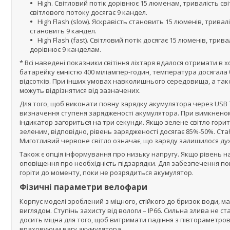
High. Світловий потік дорівнює 15 люменам, тривалість св
світлового потоку досягає 9 кандел.
High Flash (slow). Яскравість становить 15 люменів, тривал
становить 9 кандел.
High Flash (fast). Світловий потік досягає 15 люменів, три
дорівнює 9 канделам.
* Всі наведені показники світіння ліхтаря вдалося отримати в 
батарейку ємністю 400 міліампер-годин, температура досягала бл
відсотків. При інших умовах навколишнього середовища, а тако
можуть відрізнятися від зазначених.
Для того, щоб виконати повну зарядку акумулятора через USB Ty
визначення ступеня зарядженості акумулятора. При вимкненому
індикатор загориться на три секунди. Якщо зелене світло горит
зеленим, відповідно, рівень зарядженості досягає 85%-50%. Ста
Миготливий червоне світло означає, що заряду залишилося дуж
Також є опція інформування про низьку напругу. Якщо рівень н
оповіщення про необхідність підзарядки. Для забезпечення пов
горіти до моменту, поки не розрядиться акумулятор.
Фізичні параметри велофари
Корпус моделі зроблений з міцного, стійкого до бризок води, м
виглядом. Ступінь захисту від вологи – IP66. Сильна злива не с
досить міцна для того, щоб витримати падіння з півтораметрово
враховуючи вагу акумулятора.