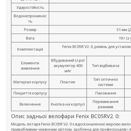
Ударостійкість
Водонепроникніс
ть
Розмір
51 мм (
Вага
19 г (
Fenix BC05R V2. 0, ремінь для устан
Комплектація
Вбудований LI-pol
Елементи
акумулятор 400
Тип відбивача
живлення
мАг
Тип оптичної
Матеріал корпусу
Пластик
системи
Покриття корпусу
Паковання
Перемикання
Включення
Кнопка на корпусі
режимів
Опис задньої велофари Fenix BC05RV2. 0:
Модель ліхтаря Fenix BC05R V2. 0 є вдосконаленою версією ве
привабливим червоним світлом, зроблена для професіоналів і 