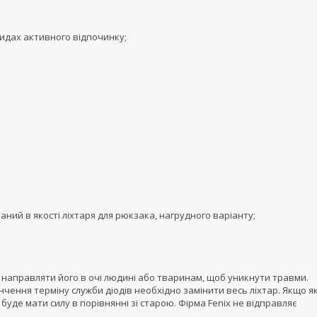
видах активного відпочинку;
ний в якості ліхтаря для рюкзака, нагрудного варіанту;
а направляти його в очі людині або тваринам, щоб уникнути травми.
інчення терміну служби діодів необхідно замінити весь ліхтар. Якщо я
 буде мати силу в порівнянні зі старою. Фірма Fenix не відправляє