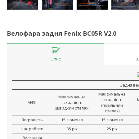
Велофара задня Fenix BC05R V2.0
Опис
Х
Задня вел
Максимальна
Максимальна
яскравість
ANSI
яскравість
(повільний
(швидкий спалах)
спалах)
Яскравість
15 люменів
15 люменів
Час роботи
35 рік
25 рік
Дистанція