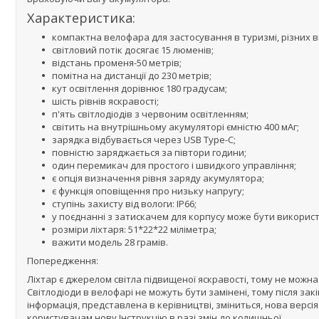
Характеристика:
компактна велофара для застосування в туризмі, різних 
світловий потік досягає 15 люменів;
відстань променя-50 метрів;
помітна на дистанції до 230 метрів;
кут освітлення дорівнює 180 градусам;
шість рівнів яскравості;
п'ять світлодіодів з червоним освітленням;
світить на внутрішньому акумуляторі ємністю 400 мАг;
зарядка відбувається через USB Type-C;
повністю заряджається за півтори години;
один перемикач для простого і швидкого управління;
є опція визначення рівня заряду акумулятора;
є функція оповіщення про низьку напругу;
ступінь захисту від вологи: IP66;
у поєднанні з затискачем для корпусу може бути використа
розміри ліхтаря: 51*22*22 міліметра;
важити модель 28 грамів.
Попередження:
Ліхтар є джерелом світла підвищеної яскравості, тому не можн
Світлодіоди в велофарі не можуть бути замінені, тому після зак
інформація, представлена в керівництві, зміниться, нова версія
користувачам нову Інструкцію в разі змін до колишньої.