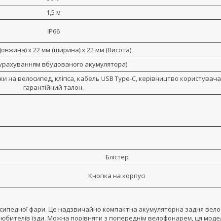
1,5 м
IP66
Довжина) х 22 мм (ширина) х 22 мм (Висота)
з урахуванням вбудованого акумулятора)
овки на велосипед, кліпса, кабель USB Type-C, керівництво користувача
гарантійний талон.
Блістер
Кнопка на корпусі
лосипедної фари. Це надзвичайно компактна акумуляторна задня вел
любителів їзди. Можна порівняти з попереднім велофонарем, ця моде