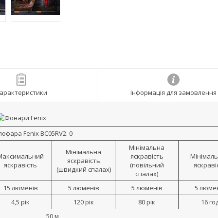
арактеристики
Інформація для замовлення
офара Fenix BC05RV2. 0
Мінімальна
Мінімальна
Максимальний
яскравість
Мінімал
яскравість
яскравість
(повільний
яскраві
(швидкий спалах)
спалах)
15 люменів
5 люменів
5 люменів
5 люме
4,5 рік
120 рік
80 рік
16 го
50 м