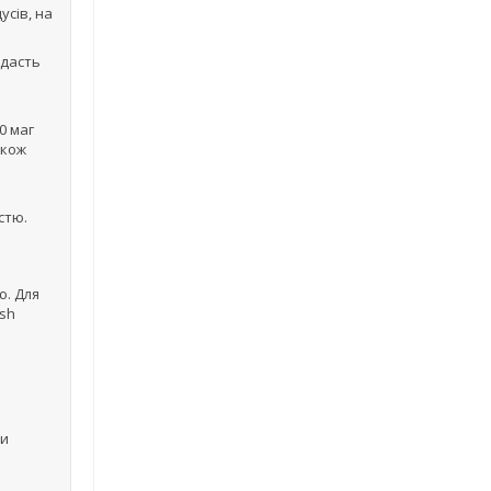
усів, на
одасть
0 маг
акож
стю.
ю. Для
ash
ри