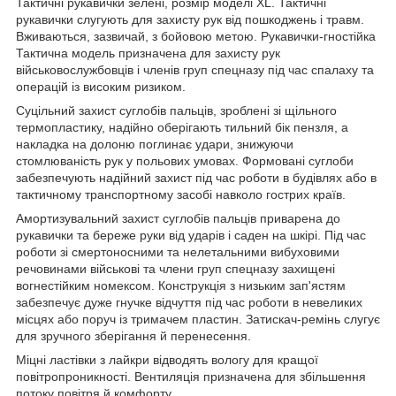
Тактичні рукавички зелені, розмір моделі XL. Тактичні
рукавички слугують для захисту рук від пошкоджень і травм.
Вживаються, зазвичай, з бойовою метою. Рукавички-гностійка
Тактична модель призначена для захисту рук
військовослужбовців і членів груп спецназу під час спалаху та
операцій із високим ризиком.
Суцільний захист суглобів пальців, зроблені зі щільного
термопластику, надійно оберігають тильний бік пензля, а
накладка на долоню поглинає удари, знижуючи
стомлюваність рук у польових умовах. Формовані суглоби
забезпечують надійний захист під час роботи в будівлях або в
тактичному транспортному засобі навколо гострих країв.
Амортизувальний захист суглобів пальців приварена до
рукавички та береже руки від ударів і саден на шкірі. Під час
роботи зі смертоносними та нелетальними вибуховими
речовинами військові та члени груп спецназу захищені
вогнестійким номексом. Конструкція з низьким зап'ястям
забезпечує дуже гнучке відчуття під час роботи в невеликих
місцях або поруч із тримачем пластин. Затискач-ремінь слугує
для зручного зберігання й перенесення.
Міцні ластівки з лайкри відводять вологу для кращої
повітропроникності. Вентиляція призначена для збільшення
потоку повітря й комфорту.