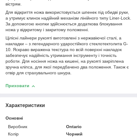
вістрям.
Для відкриття ножа використовується шпенек під обидві руки,
а утримує клинок надійний механізм лінійного типу Liner-Lock.
За допомогою кнопки здійснюється додаткова блокування
ножа у відкритому і закритому положенні.
Цілісні лайнери рукояті виготовлені з нержавіючої сталі, а
накладки – з легендарного ударостійкого стеклотектолита G-
10. Яскраво виражена текстура по всій поверхні накладок
забезпечує надійність утримання інструменту і точність
роботи. Для носіння ножа на кишені, на рукояті закріплена
зручна кліпса, для якої передбачено два положення. Також є
отвір для страхувального шнура.
Приховати
Характеристики
Основні
Виробник
Ontario
Колір
Чорний