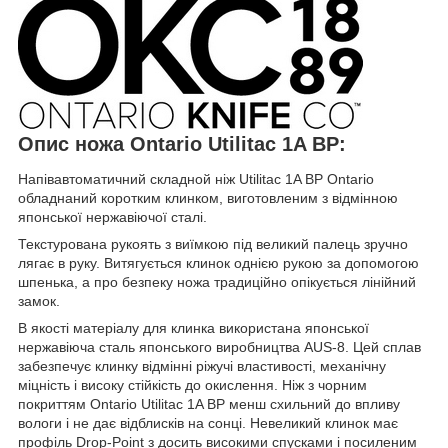
Опис ножа Ontario Utilitac 1A BP:
Напівавтоматичний складной ніж Utilitac 1A BP Ontario
обладнаний коротким клинком, виготовленим з відмінною
японської нержавіючої сталі.
Текстурована рукоять з виїмкою під великий палець зручно
лягає в руку. Витягується клинок однією рукою за допомогою
шпенька, а про безпеку ножа традиційно опікується лінійний
замок.
В якості матеріалу для клинка використана японської
нержавіюча сталь японського виробництва AUS-8. Цей сплав
забезпечує клинку відмінні ріжучі властивості, механічну
міцність і високу стійкість до окислення. Ніж з чорним
покриттям Ontario Utilitac 1A BP менш схильний до впливу
вологи і не дає відблисків на сонці. Невеликий клинок має
профіль Drop-Point з досить високими спусками і посиленим