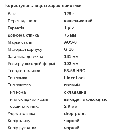
Користувальницькі характеристики
Вага
128 г
Перегляд ножа
кишеньковий
Гарантія
1 рік
Довжина клинка
76 мм
Марка стали
AUS-8
Матеріал корпусу
G-10
Загальна довжина
181 мм
Розмір у складній формі
102 мм
Твердість клинка
56-58 HRC
Тип замка
Liner Lock
Тип закутків
прямий
Тип ножа
складаний
Типи складних ножів
викидні, з фіксацією
Товщина клинка
2.8 мм
Форма клинка
drop-point
Колір клину
чорний
Колір рукоятки
чорний