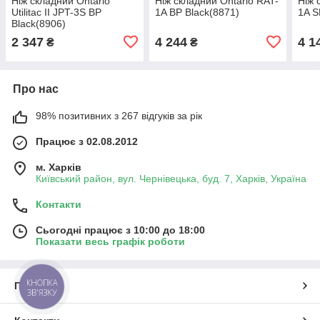
Ніж складний Ontario
Ніж складний Ontario RAT-
Ніж 
Utilitac II JPT-3S BP
1A BP Black(8871)
1A S
Black(8906)
2 347
4 244
4 1
₴
₴
Про нас
98% позитивних з 267 відгуків за рік
Працює з 02.08.2012
м. Харків
Київський район, вул. Чернівецька, буд. 7, Харків, Україна
Контакти
Сьогодні працює з 10:00 до 18:00
Показати весь графік роботи
КНОПКА
Про нас
ЗВ'ЯЗКУ