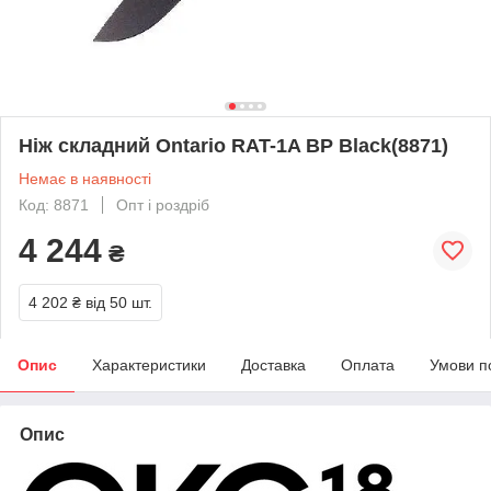
Ніж складний Ontario RAT-1A BP Black(8871)
Немає в наявності
Код: 8871
Опт і роздріб
4 244
₴
4 202 ₴
від 50 шт.
Опис
Характеристики
Доставка
Оплата
Умови п
Опис