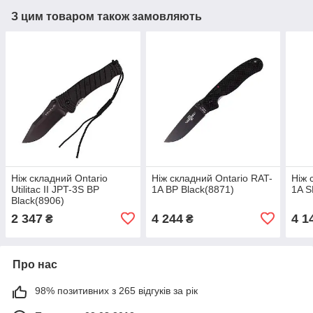
З цим товаром також замовляють
Ніж складний Ontario
Ніж складний Ontario RAT-
Ніж 
Utilitac II JPT-3S BP
1A BP Black(8871)
1A S
Black(8906)
2 347
4 244
4 1
₴
₴
Про нас
98% позитивних з 265 відгуків за рік