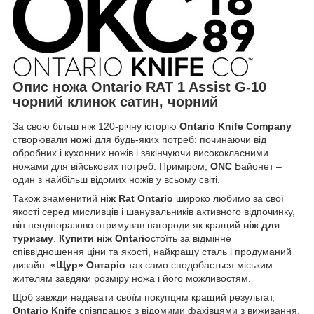
Опис ножа Ontario RAT 1 Assist G-10
чорний клинок сатин, чорний
За свою більш ніж 120-річну історію
Ontario Knife Company
створювали
ножі
для будь-яких потреб: починаючи від
обробних і кухонних ножів і закінчуючи висококласними
ножами для військових потреб. Приміром,
ONC
Байонет –
один з найбільш відомих ножів у всьому світі.
Також знаменитий
ніж Rat Ontario
широко любимо за свої
якості серед мисливців і шанувальників активного відпочинку,
він неодноразово отримував нагороди як кращий
ніж для
туризму
.
Купити ніж Ontario
стоїть за відмінне
співвідношення ціни та якості, найкращу сталь і продуманий
дизайн.
«Щур» Онтаріо
так само сподобається міським
жителям завдяки розміру ножа і його можливостям.
Щоб завжди надавати своїм покупцям кращий результат,
Ontario Knife
співпрацює з відомими фахівцями з виживання,