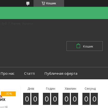
Кошик
 буд. 7, Харків, Україна
Кошик
Про нас
Статті
Публичная оферта
Днів
Годин
Хвилин
Секунд
–35%
0
0
0
0
0
0
0
0