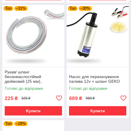
Топ
–31%
Топ
–30%
Рукав/ шланг
бензомаслостійкий
Насос для перекачування
дюймовий (25 мм),
палива 12v + шланг GEKO
армований металевим
Готово до відправки
Готово до відправки
дротом.
225
689
₴
₴
325 ₴
989 ₴
Купити
Купити
Топ
–29%