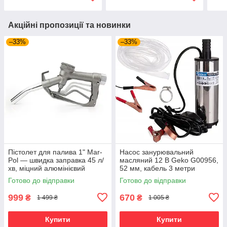
Акційні пропозиції та новинки
–33%
–33%
Пістолет для палива 1" Mar-
Насос занурювальний
Pol — швидка заправка 45 л/
масляний 12 В Geko G00956,
хв, міцний алюмінієвий
52 мм, кабель 3 метри
корпус
Готово до відправки
Готово до відправки
999
670
₴
₴
1 499 ₴
1 005 ₴
Купити
Купити