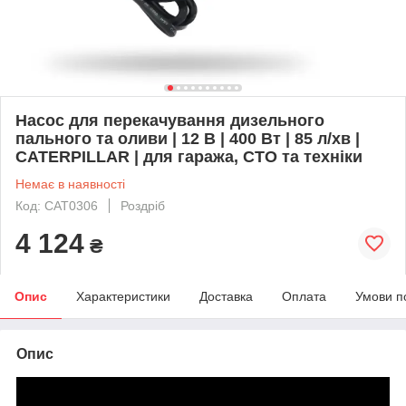
Насос для перекачування дизельного
пального та оливи | 12 В | 400 Вт | 85 л/хв |
CATERPILLAR | для гаража, СТО та техніки
Немає в наявності
Код: CAT0306
Роздріб
4 124
₴
Опис
Характеристики
Доставка
Оплата
Умови п
Опис