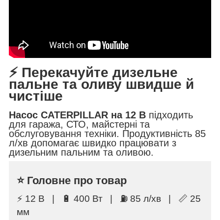
⚡ Перекачуйте дизельне
пальне та оливу швидше й
чистіше
Насос CATERPILLAR на 12 В
підходить
для гаража, СТО, майстерні та
обслуговування техніки. Продуктивність 85
л/хв допомагає швидко працювати з
дизельним пальним та оливою.
⭐ Головне про товар
⚡ 12 В | 🔋 400 Вт | ⛽ 85 л/хв | 📏 25
мм