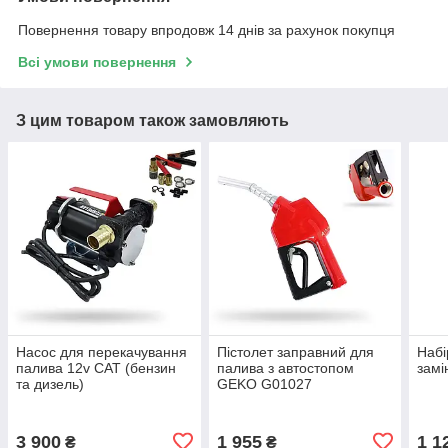
Повернення товару впродовж 14 днів за рахунок покупця
Всі умови повернення
З цим товаром також замовляють
Насос для перекачування
Пістолет заправний для
Набі
палива 12v САТ (бензин
палива з автостопом
замі
та дизель)
GEKO G01027
3 900
1 955
1 1
₴
₴