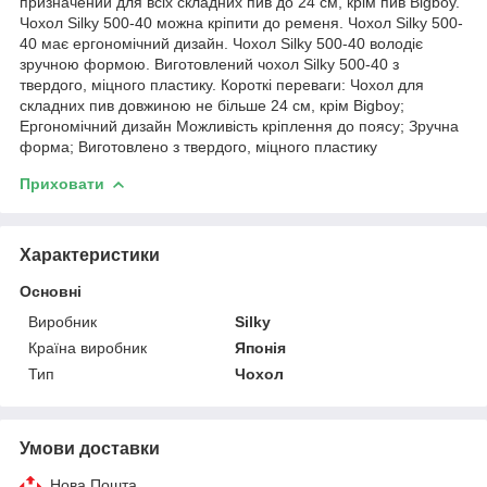
призначений для всіх складних пив до 24 см, крім пив Bigboy.
Чохол Silky 500-40 можна кріпити до ременя. Чохол Silky 500-
40 має ергономічний дизайн. Чохол Silky 500-40 володіє
зручною формою. Виготовлений чохол Silky 500-40 з
твердого, міцного пластику. Короткі переваги: Чохол для
складних пив довжиною не більше 24 см, крім Bigboy;
Ергономічний дизайн Можливість кріплення до поясу; Зручна
форма; Виготовлено з твердого, міцного пластику
Приховати
Характеристики
Основні
Виробник
Silky
Країна виробник
Японія
Тип
Чохол
Умови доставки
Нова Пошта