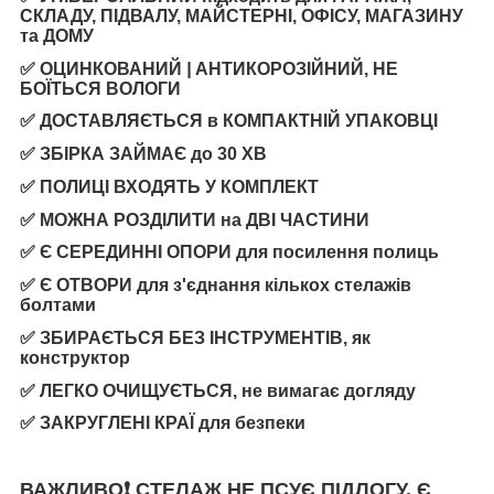
СКЛАДУ
,
ПІДВАЛУ
,
МАЙСТЕРНІ
,
ОФІСУ
,
МАГАЗИНУ
та
ДОМУ
✅
ОЦИНКОВАНИЙ
|
АНТИКОРОЗІЙНИЙ
,
НЕ
БОЇТЬСЯ ВОЛОГИ
✅
ДОСТАВЛЯЄТЬСЯ
в
КОМПАКТНІЙ УПАКОВЦІ
✅
ЗБІРКА ЗАЙМАЄ
до
30 ХВ
✅
ПОЛИЦІ ВХОДЯТЬ У КОМПЛЕКТ
✅
МОЖНА РОЗДІЛИТИ
на
ДВІ ЧАСТИНИ
✅
Є СЕРЕДИННІ ОПОРИ
для посилення полиць
✅
Є ОТВОРИ
для з'єднання кількох стелажів
болтами
✅
ЗБИРАЄТЬСЯ БЕЗ ІНСТРУМЕНТІВ
, як
конструктор
✅
ЛЕГКО ОЧИЩУЄТЬСЯ
, не вимагає догляду
✅
ЗАКРУГЛЕНІ КРАЇ
для безпеки
ВАЖЛИВО❗️ СТЕЛАЖ
НЕ ПСУЄ ПІДЛОГУ. Є