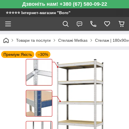
Дзвоніть нам! +380 (67) 580-09-22
⭐️⭐️⭐️⭐️⭐️ Інтернет-магазин "Boro"
Товари та послуги
Стелажі Metkas
Стелаж | 180х90х4
Преміум Якість
–30%