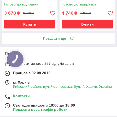
Оцинкований | Бюджет ОС |
| 300 кг/полицю | посилений
Готово до відправки
Готово до відправки
150 кг/полицю | збірний для
для важких вантажів і
гаража, складу та
3 678
4 746
₴
₴
6 688 ₴
8 630 ₴
Купити
Купити
Показати ще
Про нас
98% позитивних з 267 відгуків за рік
Працює з 02.08.2012
м. Харків
Київський район, вул. Чернівецька, буд. 7, Харків, Україна
Контакти
Сьогодні працює з 10:00 до 18:00
Показати весь графік роботи