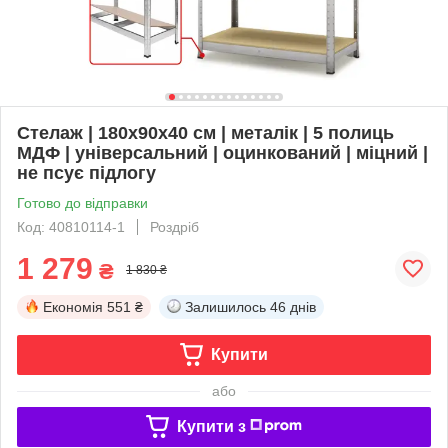
Стелаж | 180х90х40 см | металік | 5 полиць
МДФ | універсальний | оцинкований | міцний |
не псує підлогу
Готово до відправки
Код: 40810114-1
Роздріб
1 279
₴
1 830 ₴
Економія
551 ₴
Залишилось
46 днів
Купити
або
Купити з