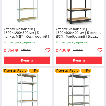
Стелаж металевий |
Стелаж металевий |
1800×1200×300 мм | 5
1800×900×400 мм | 5 полиць
полиць МДФ | Оцинкований |
ДСП | Фарбований | Бюджет
Бюджет ОМ | 150 кг/полицю |
КД | 175 кг/полицю | збірний
Готово до відправки
Готово до відправки
збірний для гаража, складу
для гаража, складу та
та
2 364
2 430
₴
₴
4 299 ₴
4 419 ₴
Купити
Купити
Преміум Якість
–45%
Преміум Якість
–45%