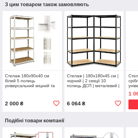
З цим товаром також замовляють
Стелаж 180х90х40 см
Стелаж | 180х180х45 см |
Стел
білий 5 полиць
чорний | 2 секції 10
сріб
універсальний міцний та
полиць ДСП | металевий |
унів
оцинкований з металу не
витримує 175 кг на
оцин
1 0
псує підлогу Siker
полицю | універсальний
псує
2 000
6 064
₴
₴
Подібні товари компанії