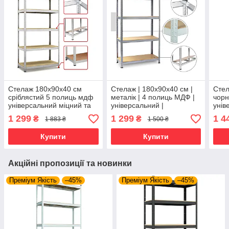
Стелаж 180х90х40 см
Стелаж | 180х90х40 см |
Стел
сріблястий 5 полиць мдф
металік | 4 полиць МДФ |
чорн
універсальний міцний та
універсальний |
унів
оцинкований з металу не
оцинкований | міцний | не
оцин
1 299
1 299
1 4
₴
₴
1 883 ₴
1 500 ₴
псує підлогу
псує підлогу
псує
Купити
Купити
Акційні пропозиції та новинки
Преміум Якість
–45%
Преміум Якість
–45%