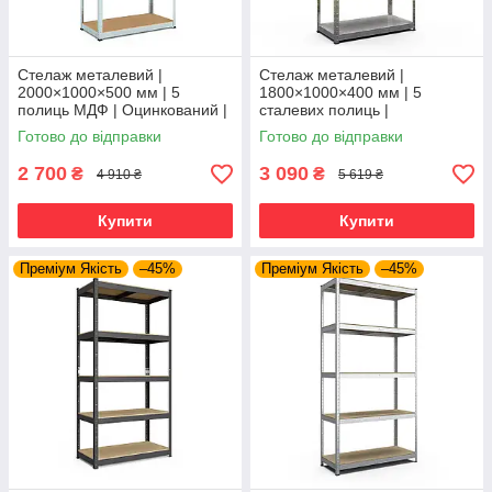
Стелаж металевий |
Стелаж металевий |
2000×1000×500 мм | 5
1800×1000×400 мм | 5
полиць МДФ | Оцинкований |
сталевих полиць |
Бюджет ОМ | 150 кг/полицю |
Оцинкований | Бюджет ОС |
Готово до відправки
Готово до відправки
збірний для гаража, складу
150 кг/полицю | збірний для
та
гаража, складу та
2 700
3 090
₴
₴
4 910 ₴
5 619 ₴
Купити
Купити
Преміум Якість
–45%
Преміум Якість
–45%