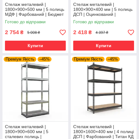
Стелаж металевий |
Стелаж металевий |
1800×900×500 мм | 5 полиць
1800×900×400 мм | 5 полиць
МДФ | Фарбований | Бюджет
ДСП | Оцинкований |
КМ | 175 кг/полицю | збірний
Стандарт ОД | 220 кг/полицю
Готово до відправки
Готово до відправки
для гаража, складу та
| збірний для складу, гаража
та
2 754
2 418
₴
₴
5 008 ₴
4 397 ₴
Купити
Купити
Преміум Якість
–45%
Преміум Якість
–45%
Стелаж металевий |
Стелаж металевий |
1800×900×600 мм | 5
1800×1600×400 мм | 4 полиці
сталевих полиць |
ДСП | Фарбований | Титан КД